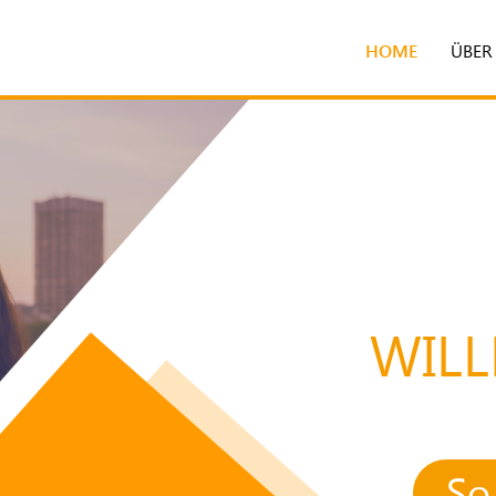
HOME
ÜBER
WIL
So