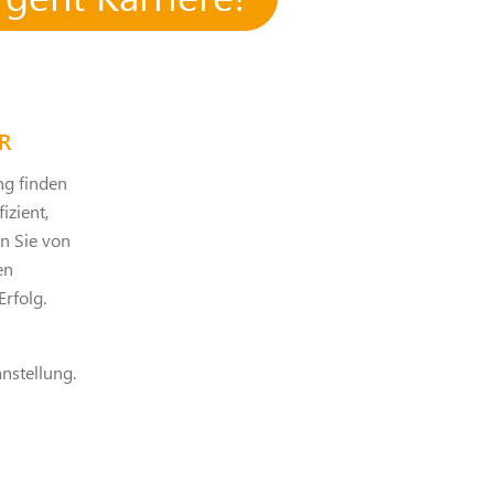
R
ng finden
izient,
ren Sie von
en
Erfolg.
anstellung.