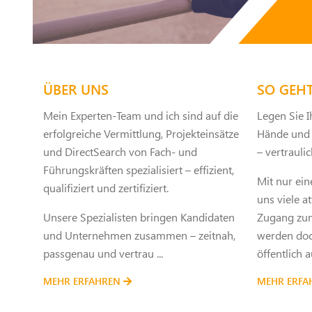
ÜBER UNS
SO GEHT
Mein Experten-Team und ich sind auf die
Legen Sie 
erfolgreiche Vermittlung, Projekteinsätze
Hände und l
und DirectSearch von Fach- und
– vertrauli
Führungskräften spezialisiert – effizient,
Mit nur ei
qualifiziert und zertifiziert.
uns viele a
Unsere Spezialisten bringen Kandidaten
Zugang zum
und Unternehmen zusammen – zeitnah,
werden doch
passgenau und vertrau ...
öffentlich a
MEHR ERFAHREN
MEHR ERF